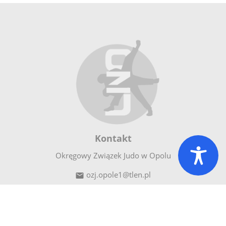
Kontakt
Okręgowy Związek Judo w Opolu
ozj.opole1@tlen.pl

tel. +48 602 303 320

45-590
Opole
