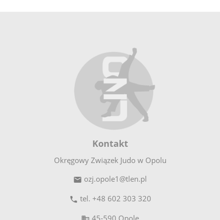
Kontakt
Okręgowy Związek Judo w Opolu
ozj.opole1@tlen.pl

tel. +48 602 303 320

45-590
Opole
