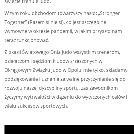
świecie trenuje judo.
W tym roku obchodom towarzyszy hasło: „Stronger
Together” (Razem silniejsi), co jest szczególne
wymowne w okresie pandemii, w jakim przyszło nam
teraz funkcjonować.
Z okazji Światowego Dnia Judo wszystkim trenerom,
działaczom i sędziom klubów zrzeszonych w
Okręgowym Związku Judo w Opolu i nie tylko, składamy
podziękowanie i uznanie za walne przyczynianie się do
rozwoju naszej dyscypliny sportu, zaś zawodnikom
życzymy wytrwałości w dążeniu do wytyczonych celów i
wielu sukcesów sportowych.