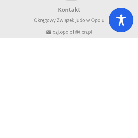
Kontakt
Okręgowy Związek Judo w Opolu
ozj.opole1@tlen.pl

tel. +48 602 303 320

45-590
Opole

ul.
Kowalska
6
Menu
Strona główna
Aktualności
O nas
Galeria
Kontakt