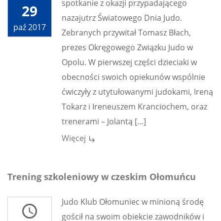
spotkanie z okazji przypadającego
29
nazajutrz Światowego Dnia Judo.
paź 2017
Zebranych przywitał Tomasz Błach,
prezes Okręgowego Związku Judo w
Opolu. W pierwszej części dzieciaki w
obecności swoich opiekunów wspólnie
ćwiczyły z utytułowanymi judokami, Ireną
Tokarz i Ireneuszem Kranciochem, oraz
trenerami – Jolantą […]
Więcej
subdirectory_arrow_right
Trening szkoleniowy w czeskim Ołomuńcu
Judo Klub Ołomuniec w minioną środę
access_time
gościł na swoim obiekcie zawodników i