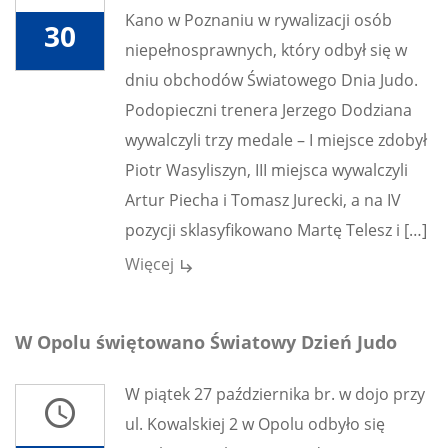
Kano w Poznaniu w rywalizacji osób
30
niepełnosprawnych, który odbył się w
dniu obchodów Światowego Dnia Judo.
Podopieczni trenera Jerzego Dodziana
wywalczyli trzy medale – I miejsce zdobył
Piotr Wasyliszyn, III miejsca wywalczyli
Artur Piecha i Tomasz Jurecki, a na IV
pozycji sklasyfikowano Martę Telesz i […]
Więcej
subdirectory_arrow_right
W Opolu świętowano Światowy Dzień Judo
W piątek 27 października br. w dojo przy
access_time
ul. Kowalskiej 2 w Opolu odbyło się