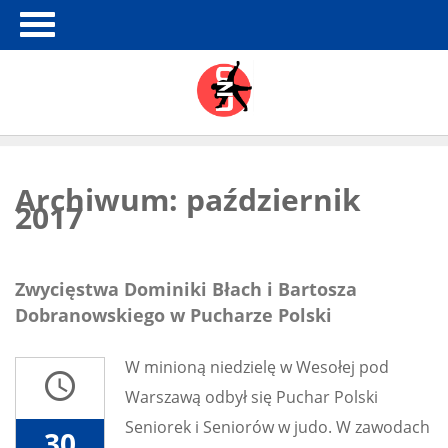
Archiwum: październik
2017
Zwycięstwa Dominiki Błach i Bartosza
Dobranowskiego w Pucharze Polski
W minioną niedzielę w Wesołej pod
access_time
Warszawą odbył się Puchar Polski
Seniorek i Seniorów w judo. W zawodach
30