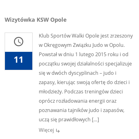
Wizytówka KSW Opole
Klub Sportów Walki Opole jest zrzeszony
access_time
w Okręgowym Związku Judo w Opolu.
Powstał w dniu 1 lutego 2015 roku i od
11
początku swojej działalności specjalizuje
się w dwóch dyscyplinach – judo i
zapasy, kierując swoją ofertę do dzieci i
młodzieży. Podczas treningów dzieci
oprócz rozładowania energii oraz
poznawania tajników judo i zapasów,
uczą się prawidłowych […]
Więcej
subdirectory_arrow_right