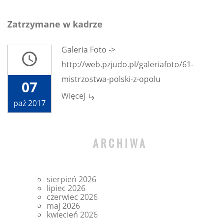
Zatrzymane w kadrze
Galeria Foto ->
access_time
http://web.pzjudo.pl/galeriafoto/61-
mistrzostwa-polski-z-opolu
07
Więcej
subdirectory_arrow_right
paź 2017
ARCHIWA
sierpień 2026
lipiec 2026
czerwiec 2026
maj 2026
kwiecień 2026