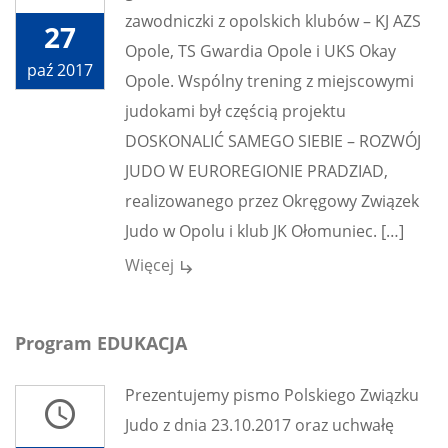
zawodniczki z opolskich klubów – KJ AZS
27
Opole, TS Gwardia Opole i UKS Okay
paź 2017
Opole. Wspólny trening z miejscowymi
judokami był częścią projektu
DOSKONALIĆ SAMEGO SIEBIE – ROZWÓJ
JUDO W EUROREGIONIE PRADZIAD,
realizowanego przez Okręgowy Związek
Judo w Opolu i klub JK Ołomuniec. […]
Więcej
subdirectory_arrow_right
Program EDUKACJA
Prezentujemy pismo Polskiego Związku
access_time
Judo z dnia 23.10.2017 oraz uchwałę