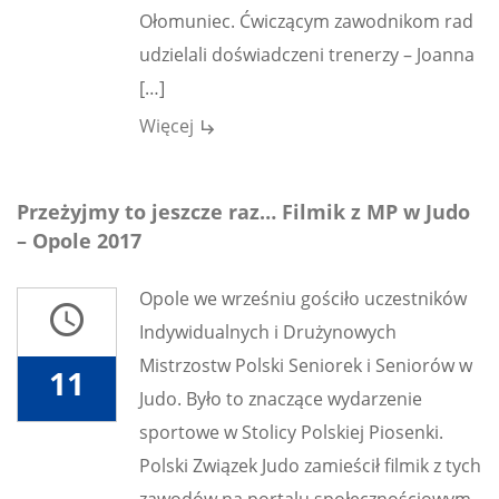
Ołomuniec. Ćwiczącym zawodnikom rad
udzielali doświadczeni trenerzy – Joanna
[…]
Więcej
subdirectory_arrow_right
Przeżyjmy to jeszcze raz… Filmik z MP w Judo
– Opole 2017
Opole we wrześniu gościło uczestników
access_time
Indywidualnych i Drużynowych
Mistrzostw Polski Seniorek i Seniorów w
11
Judo. Było to znaczące wydarzenie
sportowe w Stolicy Polskiej Piosenki.
Polski Związek Judo zamieścił filmik z tych