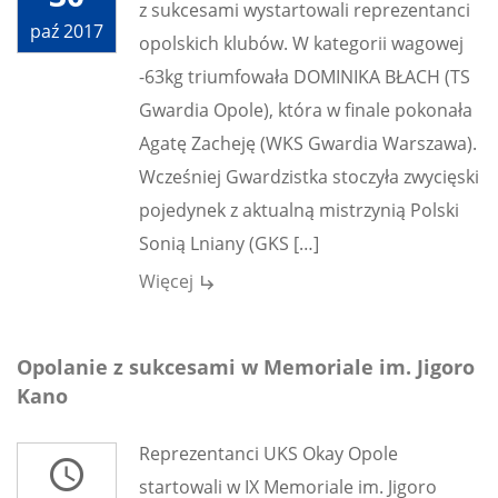
z sukcesami wystartowali reprezentanci
paź 2017
opolskich klubów. W kategorii wagowej
-63kg triumfowała DOMINIKA BŁACH (TS
Gwardia Opole), która w finale pokonała
Agatę Zacheję (WKS Gwardia Warszawa).
Wcześniej Gwardzistka stoczyła zwycięski
pojedynek z aktualną mistrzynią Polski
Sonią Lniany (GKS […]
Więcej
subdirectory_arrow_right
Opolanie z sukcesami w Memoriale im. Jigoro
Kano
Reprezentanci UKS Okay Opole
access_time
startowali w IX Memoriale im. Jigoro