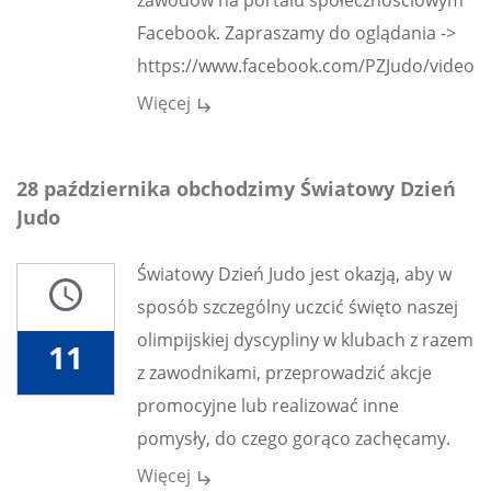
zawodów na portalu społecznościowym
Facebook. Zapraszamy do oglądania ->
https://www.facebook.com/PZJudo/videos
Więcej
subdirectory_arrow_right
28 października obchodzimy Światowy Dzień
Judo
Światowy Dzień Judo jest okazją, aby w
access_time
sposób szczególny uczcić święto naszej
olimpijskiej dyscypliny w klubach z razem
11
z zawodnikami, przeprowadzić akcje
promocyjne lub realizować inne
pomysły, do czego gorąco zachęcamy.
Więcej
subdirectory_arrow_right