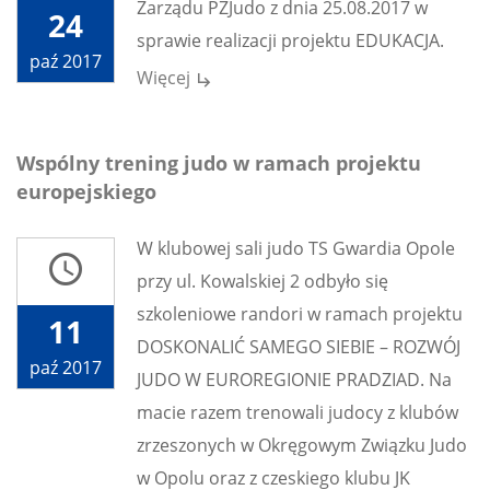
Zarządu PZJudo z dnia 25.08.2017 w
24
sprawie realizacji projektu EDUKACJA.
paź 2017
Więcej
subdirectory_arrow_right
Wspólny trening judo w ramach projektu
europejskiego
W klubowej sali judo TS Gwardia Opole
access_time
przy ul. Kowalskiej 2 odbyło się
szkoleniowe randori w ramach projektu
11
DOSKONALIĆ SAMEGO SIEBIE – ROZWÓJ
paź 2017
JUDO W EUROREGIONIE PRADZIAD. Na
macie razem trenowali judocy z klubów
zrzeszonych w Okręgowym Związku Judo
w Opolu oraz z czeskiego klubu JK